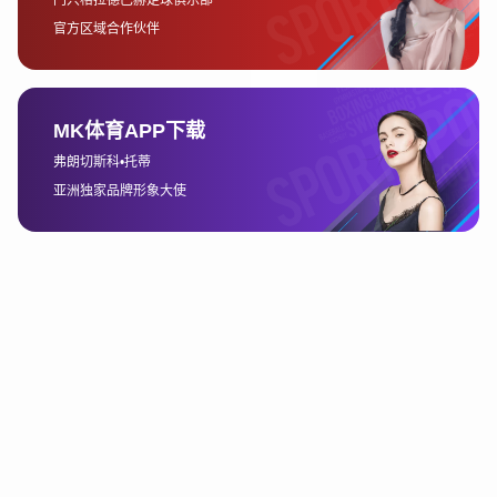
台声誉。
3、用户体验与互动优化
用户体验是BBIN体育数字娱乐生态成功的关键因素。平台通过优化
界面设计、简化操作流程和提升响应速度，使用户能够轻松参与各
类体育互动活动，获得流畅愉悦的体验感。这种注重细节的体验设
计，显著提高了用户满意度和平台忠诚度。